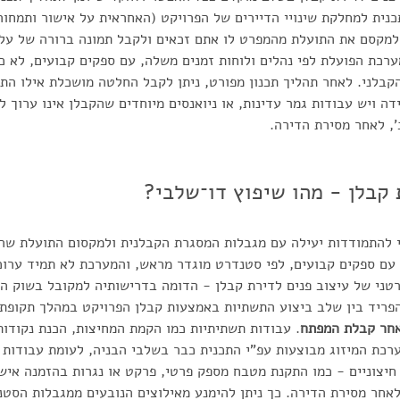
נית למחלקת שינויי הדיירים של הפרויקט (האחראית על אישור ותמחור
מקסם את התועלת מהמפרט לו אתם זכאים ולקבל תמונה ברורה של עלו
רכת הפועלת לפי נהלים ולוחות זמנים משלה, עם ספקים קבועים, לא כל
קבלני. לאחר תהליך תכנון מפורט, ניתן לקבל החלטה מושכלת אילו התא
ה ויש עבודות גמר עדינות, או ניואנסים מיוחדים שהקבלן אינו ערוך ל
, לאחר מסירת הדירה.
 קבלן - מהו שיפוץ דו־שלבי?
 להתמודדות יעילה עם מגבלות המסגרת הקבלנית ולמקסום התועלת שהי
 עם ספקים קבועים, לפי סטנדרט מוגדר מראש, והמערכת לא תמיד ערוכ
ני של עיצוב פנים לדירת קבלן - הדומה בדרישותיה למקובל בשוק הפ
פריד בין שלב ביצוע התשתיות באמצעות קבלן הפרויקט במהלך תקופת 
חר קבלת המפתח
. עבודות תשתיתיות כמו הקמת המחיצות, הכנת נקודו
רכת המיזוג מבוצעות עפ"י התכנית כבר בשלבי הבניה, לעומת עבודות ע
חיצוניים - כמו התקנת מטבח מספק פרטי, פרקט או נגרות בהזמנה איש
לאחר מסירת הדירה. כך ניתן להימנע מאילוצים הנובעים ממגבלות הסטנ