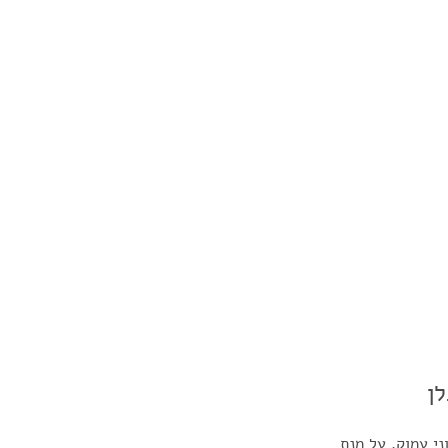
ן
י עמוק, על מנת 