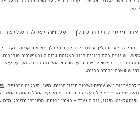
 החלל ושל בעליו, ומאפשר 
לעבוד בחכמה עם הפורמט הקבלני
 על מנת
רטי.
צוב פנים לדירת קבלן - על מה יש לנו שליטה ו
רות להשפיע בתהליך עיצוב פנים לדירת קבלן. נושאים קונסטרוקטיביים
מיש, ושינויים בהם כרוכים לרוב בעלויות גבוהות ובאישורים מורכבים. כ
תות הבניין - המשפיע ישירות על מפתחי החלונות בדירה ואף על עיצוב
 כפי שאושרה בהיתר הבניה.
 להתערבות משמעותית ושיפור תכנון הפנים, משני היבטים מרכזיים: 
שי
ולהעדפות האישיות של בעלי הבית. תכנית חלוקת החלל מהווה בהמשך את
אינסטלציה, מיזוג, נגרות ועוד - באופן מפותח, מסונכרן ומפורט מזה