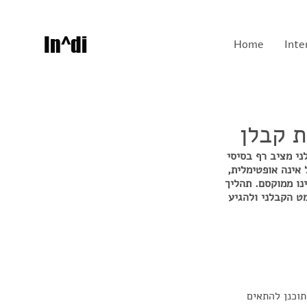
In^di
Home
Inte
ת קבלן
י מציב רף בסיסי 
אינה אופטימלית, 
נו ממוקסם. תהליך 
ט הקבלני ולהגיע 
תוכנן להתאים 