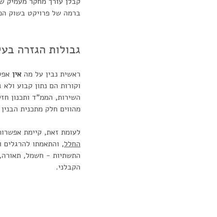
קבלן עורך מחקר מעמיק
של
ברמה של פרויקט בשוק הפ
גבולות הגזרה בעי
ראשית נבין על מה 
אין
 אפש
וקורות הם נתון קבוע ולא ג
השירות, הממ"ד ותכנון חזי
מהווים חלק מתכנית הבנין
לעומת זאת, קיימת אפשרות
החלל
, והתאמתו להרגלים 
התשתיות - חשמל, תאורה, 
הקבלני.