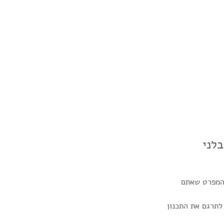
לני
מהמפרט שאתם 
לתרגם את התכנון 