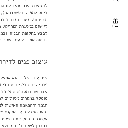
להגיש מבעוד מועד את התכ
ביחס למפרט הסטנדרטי), ל
הצפויות.
מאחר ומדובר במע
ליישום במסגרת הפרויקט ה
Free!
לבצע בתקופת הבניה, ובמיד
לדחות את ביצועם לשלב ב'
עיצוב פנים לדירת
שיפוץ דו־שלבי הוא אמצעי
פרויקטים קבלניים עובדים
שגובשה במסגרת תהליך פרט
מומלץ במקרים מסוימים לה
הגמר וההתאמה האישית 
לא
והאינסטלציה או התקנת מע
אלמנטים התלויים בספקים 
במכוון לשלב ב', המבוצע 