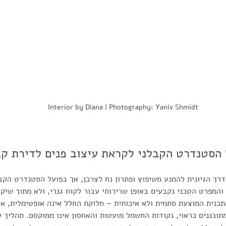
Interior by Diana | Photography: Yaniv Shmidt
 הסטנדרט הקבלני לקראת עיצוב פנים לדירת קב
רך הגיונית להמנע משיפוץ ופתרון נח לצרכן, אך בפועל הסטנדרט הקבל
המפרט הטכני נקבעים באופן שרירותי עבור לקוח גנרי, ולא מתוך שיקול
תכנית המוצעת סתמית ולא איכותית – חלוקת החלל אינה אופטימלית, אז
וכננים כראוי, נקודות החשמל מועטות והאחסון אינו ממוקסם. תהליך ע