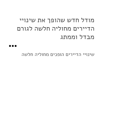
מודל חדש שהופך את שינויי 
הדיירים מחוליה חלשה לגורם 
מבדל וממתג
שינויי הדיירים הופכים מחוליה חלשה 
ומאתגרת לנדבך מרכזי בפרויקט, המעניק 
ערך ממשי לרוכש ומחזק את המותג 
היזמי. היזם אינו נדרש עוד לאלתר תוך כדי 
תנועה, אלא פועל בתוך מערכת המגדירה 
מראש את חלופות התכנון, את סל התוספות 
ואת הסטנדרט. במקום מערך מורכב של 
תיאומים מול אדריכלים ומעצבי פנים 
חיצוניים, שינויי הדיירים מתנהלים 
אין-האוס בתוך מערכת יזומה, מאורגנת 
ומתומחרת מראש. 