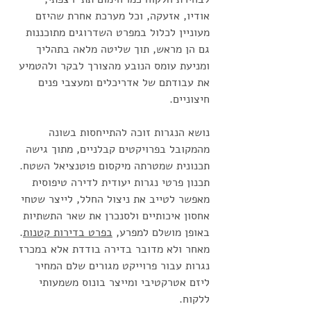
אודיו, אזעקה, וכל מערכת אחרת שהיזם 
מעוניין לכלול במפרט השדרוגים מתוכננות 
גם הן מראש, תוך שליטה מלאה בתהליך 
ומניעת עומס הנובע מהצורך לבקר ולהטמיע 
את עבודתם של אדריכלים ומעצבי פנים 
חיצוניים. 
נושא הנגרות זוכה להתייחסות בשונה 
מהמקובל בפרויקטים קבלניים, מתוך גישה 
תכנונית שמטרתה מיקסום פוטנציאל השטח. 
תכנון פרטי נגרות יעודית לדירה טיפוסית 
מאפשר לטייב את ניצול החלל, לייצר שטחי 
אחסון איכותיים ולסנכרן את שאר התשתיות 
באופן מושלם למפרע, 
בפרט בדירות קטנות
. 
מאחר ולא מדובר בדירה בודדת אלא במכרז 
נגרות עבור פרוייקט מגורים שלם המחיר 
ליזם אטרקטיבי ומייצר בונוס משמעותי 
ללקוח. 