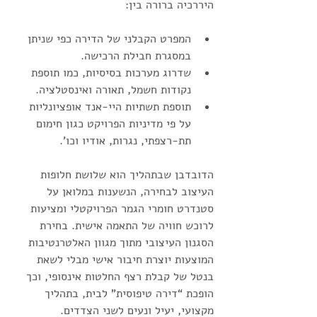
היררכיה ברורה בין:
המפרט הקבלני של הדירה כפי שניתן 
במסגרת חבילת הרכישה.
שדרוג מערכות בסיסיות, כמו תוספת 
נקודות חשמל, תאורה ואינסטלציה.
תוספת תשתיות היי-אנד אופציונליות 
על פי מדיניות הפרויקט כגון חימום 
תת-רצפתי, נגרות, אודיו וכו'. 
הדובדבן שבתהליך הוא שלושת חלופות 
העיצוב לבחירה, הנשענות במלואן על 
סטנדרט חומרי הגמר הפרויקטלי ומציעות 
לרוכש חוויה של התאמה אישית. בחירת 
הסגנון העיצובי מתוך מגוון האלטרנטיבות 
המוצעות יוצרת חיבור אישי מבלי לשאת 
בנטל של קבלת רצף החלטות אינסופי, וכך 
הופכת “דירה טיפוסית” לבית, בתהליך 
מקצועי, יעיל ונעים לשני הצדדים. 