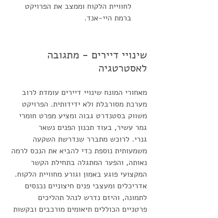
לחוויית הלקוח וממצב את הפרויקט 
ברמת היי-אנד.
שינויי דיירים - מתגובה 
לאסטרטגיה
מאחורי המונח שינויי דיירים עומדת לרוב 
מערכת מסורבלת ולא ידידותית. הפרויקט 
משווק בסטנדרט גבוה ומציע מפרט חומרי 
גמר עשיר, בעוד תכנון הפנים נשאר 
גנרי. לרוכש מתברר שנדרשת השקעה 
משמעותית נוספת כדי להביא את הנכס לרמה 
נאותה, והפער המתגלה בתחילת הקשר 
המקצועי פוגע באמון וגורע מחוויית הלקוח. 
אדריכלים ומעצבי פנים חיצוניים נכנסים 
לתמונה, והיזם נדרש לנהל תהליכים 
פרטניים הכוללים תיאומים מורכבים ובקשות 